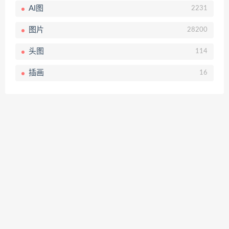
AI图
2231
图片
28200
头图
114
插画
16