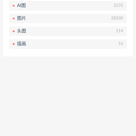
AI图
2231
图片
28200
头图
114
插画
16