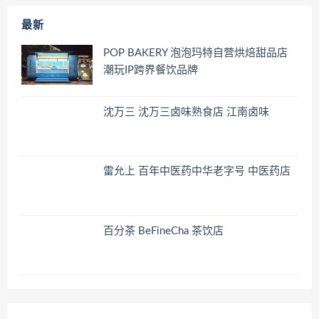
最新
POP BAKERY 泡泡玛特自营烘焙甜品店
潮玩IP跨界餐饮品牌
沈万三 沈万三卤味熟食店 江南卤味
雷允上 百年中医药中华老字号 中医药店
百分茶 BeFineCha 茶饮店