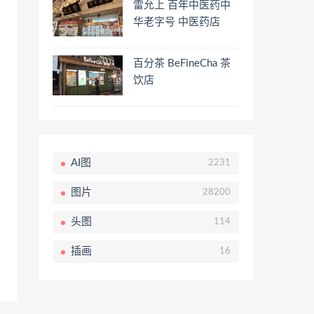
雷允上 百年中医药中
华老字号 中医药店
百分茶 BeFineCha 茶
饮店
AI图
2231
图片
28200
头图
114
插画
16