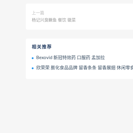
上一篇
杨记兴臭鳜鱼 餐饮 徽菜
相关推荐
Bexovid 新冠特效药 口服药 孟加拉
欣荣荣 膨化食品品牌 留香条条 留香展翅 休闲零