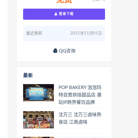
免费
登录下载
最近更新
2021年11月01日
QQ咨询
最新
POP BAKERY 泡泡玛
特自营烘焙甜品店 潮
玩IP跨界餐饮品牌
沈万三 沈万三卤味熟
食店 江南卤味