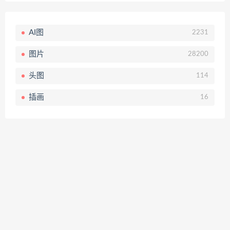
AI图
2231
图片
28200
头图
114
插画
16