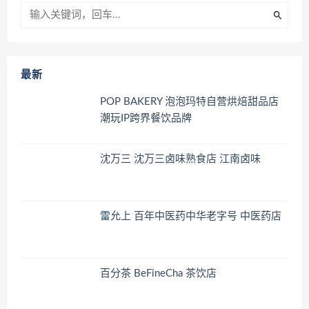
最新
POP BAKERY 泡泡玛特自营烘焙甜品店
潮玩IP跨界餐饮品牌
沈万三 沈万三卤味熟食店 江南卤味
雷允上 百年中医药中华老字号 中医药店
百分茶 BeFineCha 茶饮店