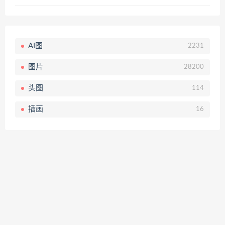
AI图
2231
图片
28200
头图
114
插画
16