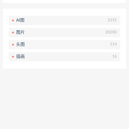
AI图
2231
图片
28200
头图
114
插画
16