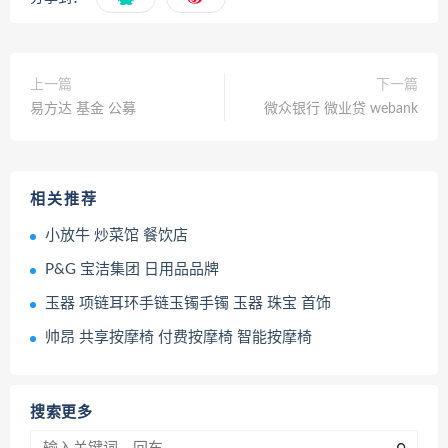
上一篇
下一篇
易方达 基金 公募
微众银行 微业贷 webank
相关推荐
小放牛 炒菜馆 餐饮店
P&G 宝洁集团 日用品品牌
玉器 项链耳环手链玉镯手镯 玉器 珠宝 首饰
帅昂 共享按摩椅 付费按摩椅 智能按摩椅
搜索更多