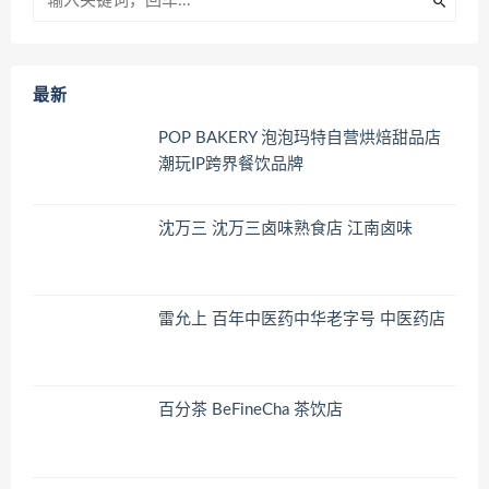
最新
POP BAKERY 泡泡玛特自营烘焙甜品店
潮玩IP跨界餐饮品牌
沈万三 沈万三卤味熟食店 江南卤味
雷允上 百年中医药中华老字号 中医药店
百分茶 BeFineCha 茶饮店