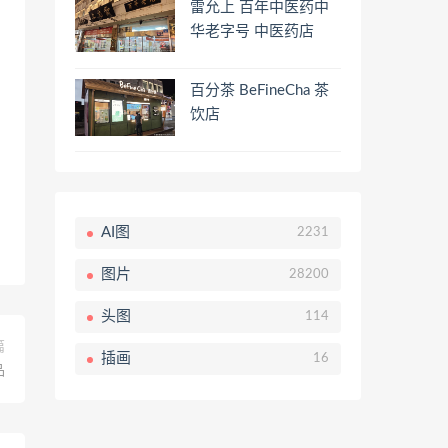
雷允上 百年中医药中
华老字号 中医药店
百分茶 BeFineCha 茶
饮店
AI图
2231
图片
28200
头图
114
篇
插画
16
品