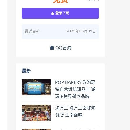
免费
登录下载
最近更新
2025年05月09日
QQ咨询
最新
POP BAKERY 泡泡玛
特自营烘焙甜品店 潮
玩IP跨界餐饮品牌
沈万三 沈万三卤味熟
食店 江南卤味