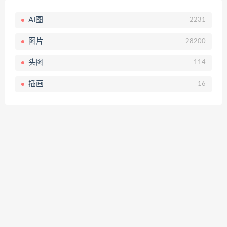
AI图
2231
图片
28200
头图
114
插画
16