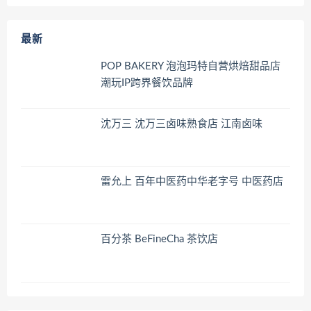
最新
POP BAKERY 泡泡玛特自营烘焙甜品店
潮玩IP跨界餐饮品牌
沈万三 沈万三卤味熟食店 江南卤味
雷允上 百年中医药中华老字号 中医药店
百分茶 BeFineCha 茶饮店