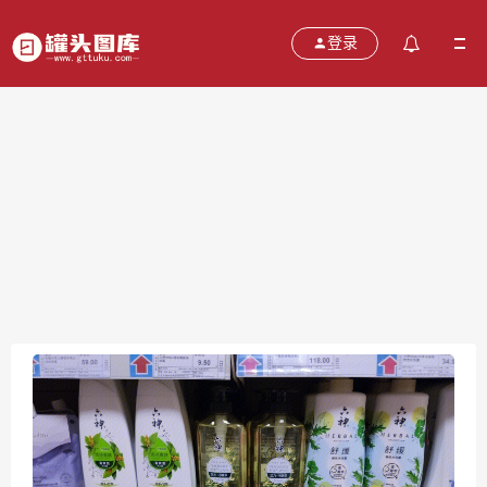
登录
六神沐浴露
2021-10-29
分类：
图片
热度：534
评论：
0
售价：￥免费