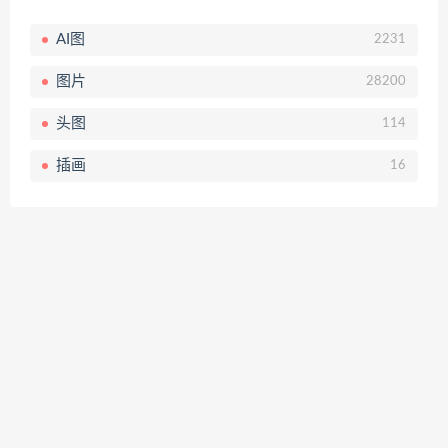
AI图
2231
图片
28200
头图
114
插画
16