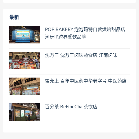
最新
POP BAKERY 泡泡玛特自营烘焙甜品店
潮玩IP跨界餐饮品牌
沈万三 沈万三卤味熟食店 江南卤味
雷允上 百年中医药中华老字号 中医药店
百分茶 BeFineCha 茶饮店