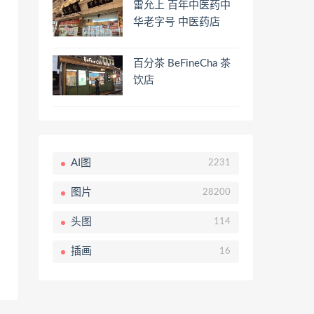
雷允上 百年中医药中
华老字号 中医药店
百分茶 BeFineCha 茶
饮店
AI图
2231
图片
28200
头图
114
插画
16