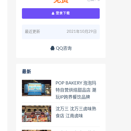
免费
登录下载
最近更新
2021年10月29日
QQ咨询
最新
POP BAKERY 泡泡玛
特自营烘焙甜品店 潮
玩IP跨界餐饮品牌
沈万三 沈万三卤味熟
食店 江南卤味