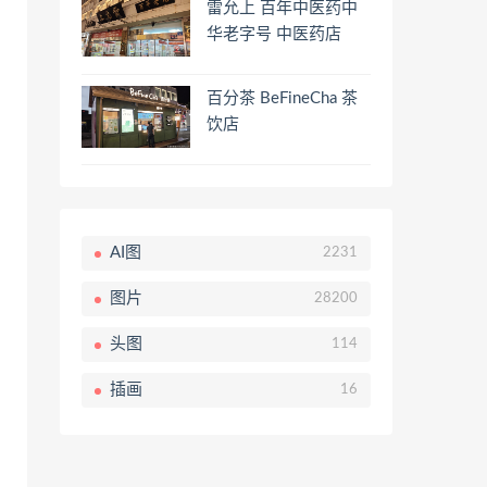
雷允上 百年中医药中
华老字号 中医药店
百分茶 BeFineCha 茶
饮店
AI图
2231
图片
28200
头图
114
插画
16