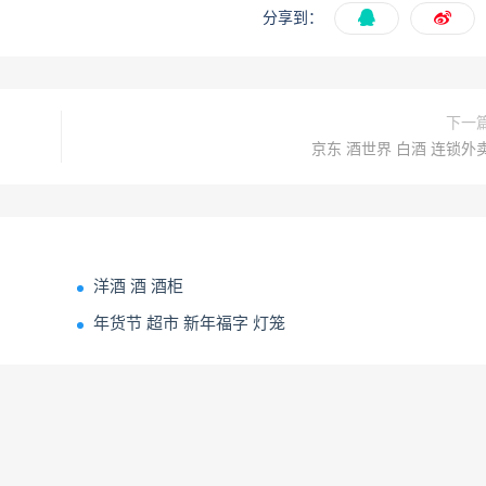
分享到：
下一
京东 酒世界 白酒 连锁外
洋酒 酒 酒柜
年货节 超市 新年福字 灯笼