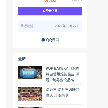
免费
登录下载
最近更新
2021年10月29日
QQ咨询
最新
POP BAKERY 泡泡玛
特自营烘焙甜品店 潮
玩IP跨界餐饮品牌
沈万三 沈万三卤味熟
食店 江南卤味