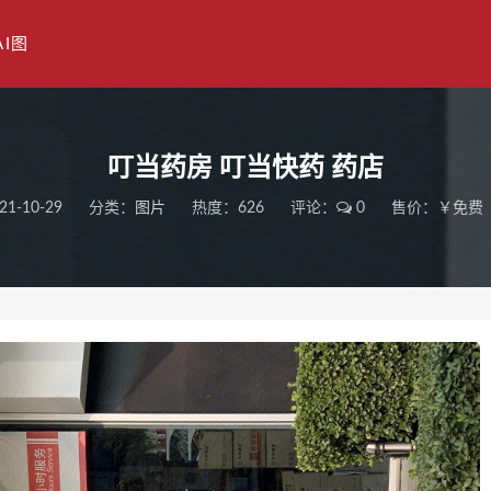
AI图
叮当药房 叮当快药 药店
21-10-29
分类：
图片
热度：626
评论：
0
售价：￥免费