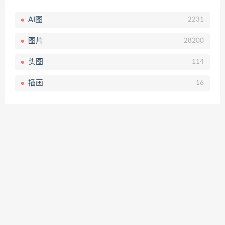
AI图
2231
图片
28200
头图
114
插画
16