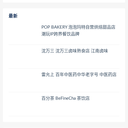
最新
POP BAKERY 泡泡玛特自营烘焙甜品店
潮玩IP跨界餐饮品牌
沈万三 沈万三卤味熟食店 江南卤味
雷允上 百年中医药中华老字号 中医药店
百分茶 BeFineCha 茶饮店