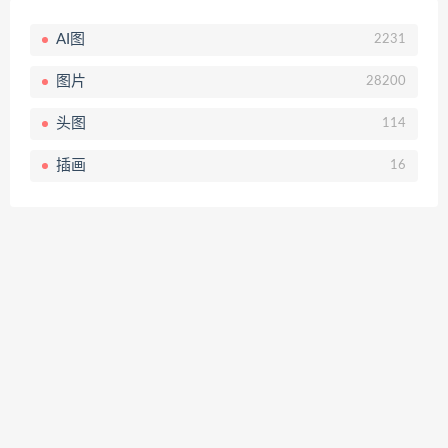
AI图
2231
图片
28200
头图
114
插画
16