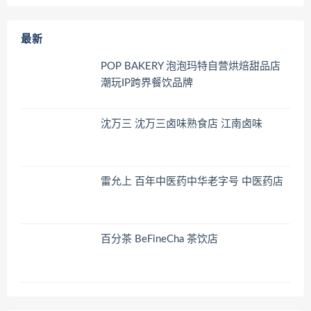
最新
POP BAKERY 泡泡玛特自营烘焙甜品店
潮玩IP跨界餐饮品牌
沈万三 沈万三卤味熟食店 江南卤味
雷允上 百年中医药中华老字号 中医药店
百分茶 BeFineCha 茶饮店