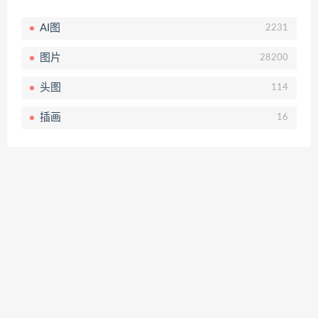
AI图
2231
图片
28200
头图
114
插画
16