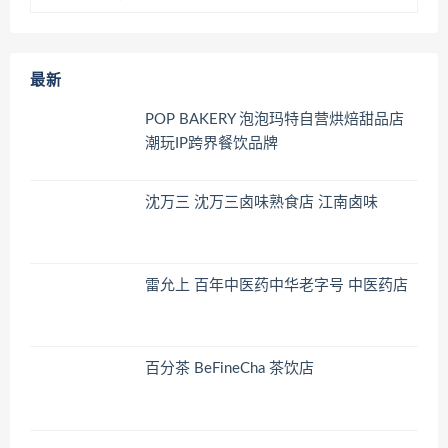
最新
POP BAKERY 泡泡玛特自营烘焙甜品店
潮玩IP跨界餐饮品牌
沈万三 沈万三卤味熟食店 江南卤味
雷允上 百年中医药中华老字号 中医药店
百分茶 BeFineCha 茶饮店