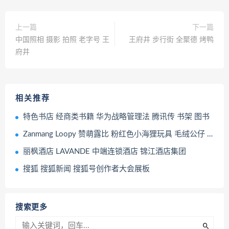
上一篇
下一篇
中国照相 摄影 拍照 老字号 王
王府井 步行街 全聚德 烤鸭
府井
相关推荐
特色书店 经商类书籍 华为战略管理法 腾讯传 书架 图书
Zanmang Loopy 赞萌露比 粉红色小海狸玩具 毛绒公仔 赞萌露比快闪店
丽枫酒店 LAVANDE 中端连锁酒店 锦江酒店集团
搜狐 搜狐新闻 搜狐号创作者大会展板
搜索更多