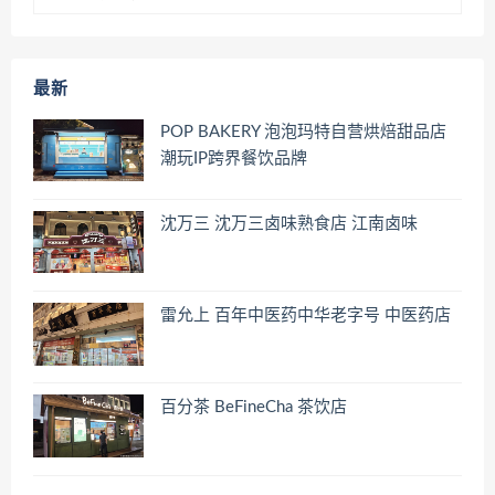
最新
POP BAKERY 泡泡玛特自营烘焙甜品店
潮玩IP跨界餐饮品牌
沈万三 沈万三卤味熟食店 江南卤味
雷允上 百年中医药中华老字号 中医药店
百分茶 BeFineCha 茶饮店