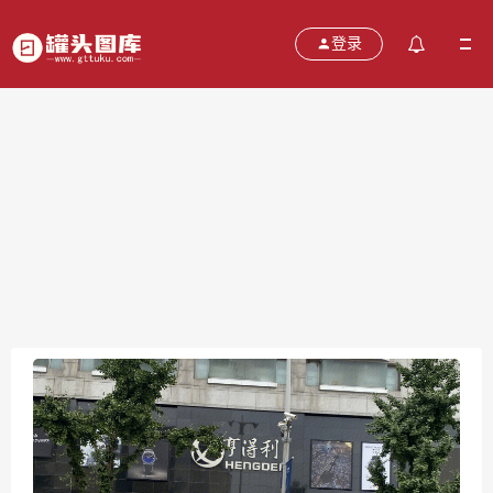
登录
亨得利 钟表 眼镜 老字号 王府井
2021-10-29
分类：
图片
热度：536
评论：
0
售价：￥免费