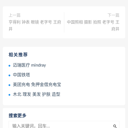
上一篇
下一篇
亨得利 钟表 眼镜 老字号 王府
中国照相 摄影 拍照 老字号 王
井
府井
相关推荐
迈瑞医疗 mindray
中国铁塔
美团充电 免押金借充电宝
木北 理发 美发 护肤 造型
搜索更多