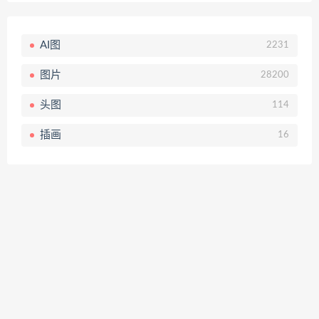
AI图
2231
图片
28200
头图
114
插画
16