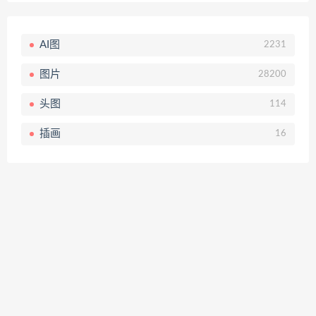
AI图
2231
图片
28200
头图
114
插画
16