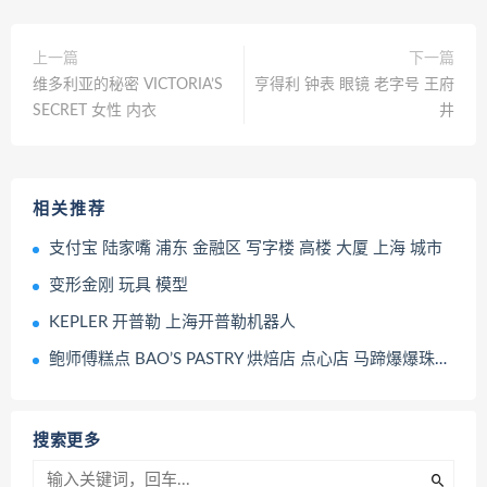
上一篇
下一篇
维多利亚的秘密 VICTORIA’S
亨得利 钟表 眼镜 老字号 王府
SECRET 女性 内衣
井
相关推荐
支付宝 陆家嘴 浦东 金融区 写字楼 高楼 大厦 上海 城市
变形金刚 玩具 模型
KEPLER 开普勒 上海开普勒机器人
鲍师傅糕点 BAO’S PASTRY 烘焙店 点心店 马蹄爆爆珠泡芙 原味泡芙 休闲甜品
搜索更多