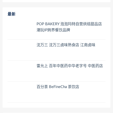
最新
POP BAKERY 泡泡玛特自营烘焙甜品店
潮玩IP跨界餐饮品牌
沈万三 沈万三卤味熟食店 江南卤味
雷允上 百年中医药中华老字号 中医药店
百分茶 BeFineCha 茶饮店