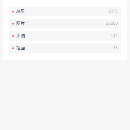
AI图
2231
图片
28200
头图
114
插画
16