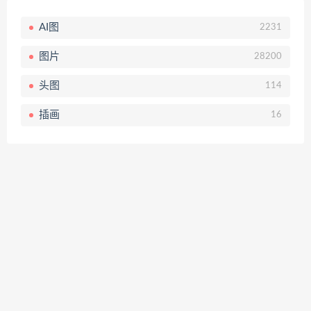
AI图
2231
图片
28200
头图
114
插画
16