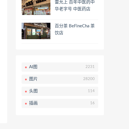
雷允上 百年中医药中
华老字号 中医药店
百分茶 BeFineCha 茶
饮店
AI图
2231
图片
28200
头图
114
插画
16