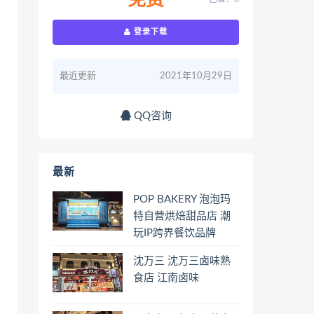
免费
登录下载
最近更新
2021年10月29日
QQ咨询
最新
POP BAKERY 泡泡玛
特自营烘焙甜品店 潮
玩IP跨界餐饮品牌
沈万三 沈万三卤味熟
食店 江南卤味