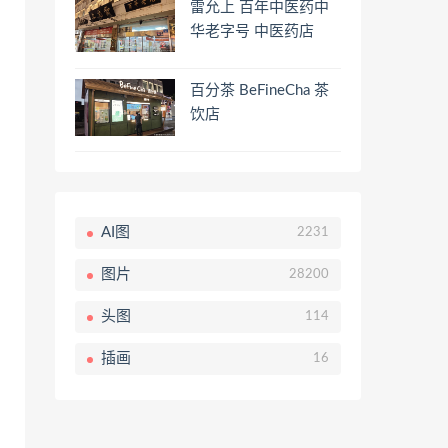
雷允上 百年中医药中
华老字号 中医药店
百分茶 BeFineCha 茶
饮店
AI图
2231
图片
28200
头图
114
插画
16