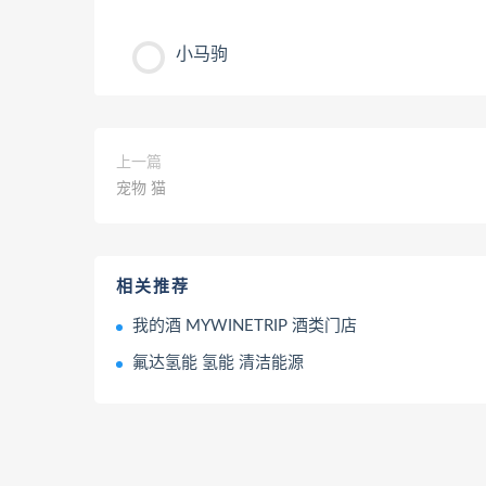
小马驹
上一篇
宠物 猫
相关推荐
我的酒 MYWINETRIP 酒类门店
氟达氢能 氢能 清洁能源