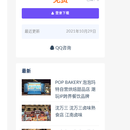
免费
登录下载
最近更新
2021年10月29日
QQ咨询
最新
POP BAKERY 泡泡玛
特自营烘焙甜品店 潮
玩IP跨界餐饮品牌
沈万三 沈万三卤味熟
食店 江南卤味