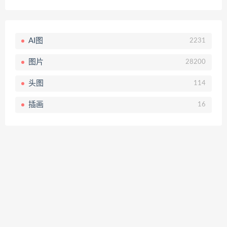
AI图
2231
图片
28200
头图
114
插画
16