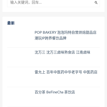
最新
POP BAKERY 泡泡玛特自营烘焙甜品店
潮玩IP跨界餐饮品牌
沈万三 沈万三卤味熟食店 江南卤味
雷允上 百年中医药中华老字号 中医药店
百分茶 BeFineCha 茶饮店