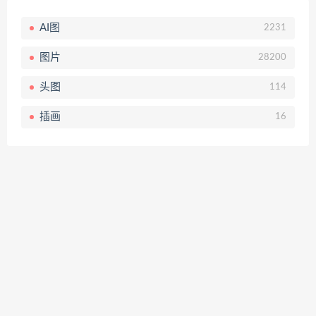
AI图
2231
图片
28200
头图
114
插画
16