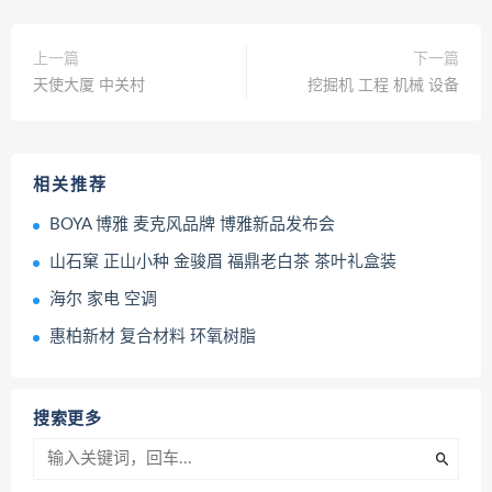
上一篇
下一篇
天使大厦 中关村
挖掘机 工程 机械 设备
相关推荐
BOYA 博雅 麦克风品牌 博雅新品发布会
山石窠 正山小种 金骏眉 福鼎老白茶 茶叶礼盒装
海尔 家电 空调
惠柏新材 复合材料 环氧树脂
搜索更多