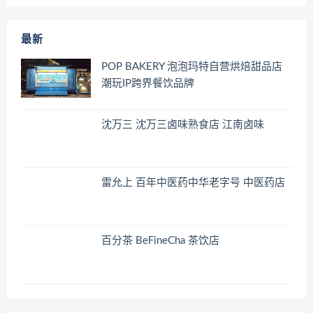
最新
POP BAKERY 泡泡玛特自营烘焙甜品店
潮玩IP跨界餐饮品牌
沈万三 沈万三卤味熟食店 江南卤味
雷允上 百年中医药中华老字号 中医药店
百分茶 BeFineCha 茶饮店