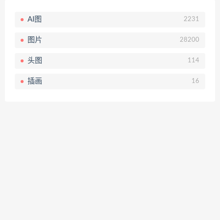
AI图
2231
图片
28200
头图
114
插画
16