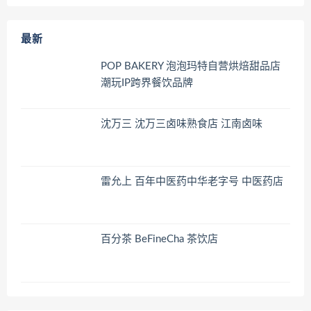
最新
POP BAKERY 泡泡玛特自营烘焙甜品店
潮玩IP跨界餐饮品牌
沈万三 沈万三卤味熟食店 江南卤味
雷允上 百年中医药中华老字号 中医药店
百分茶 BeFineCha 茶饮店