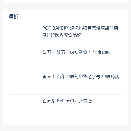
最新
POP BAKERY 泡泡玛特自营烘焙甜品店
潮玩IP跨界餐饮品牌
沈万三 沈万三卤味熟食店 江南卤味
雷允上 百年中医药中华老字号 中医药店
百分茶 BeFineCha 茶饮店