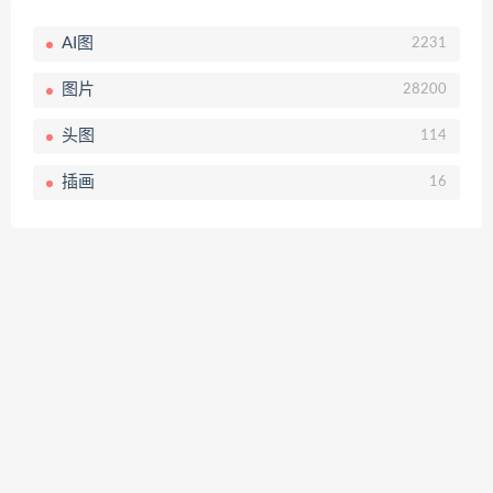
AI图
2231
图片
28200
头图
114
插画
16