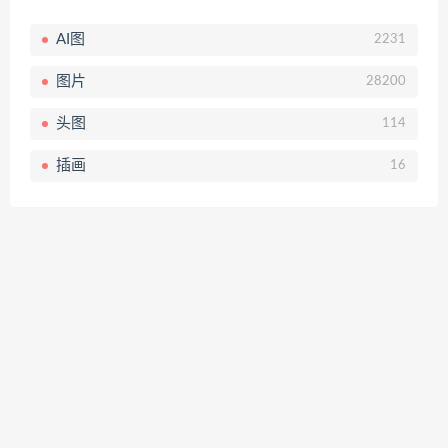
AI图
2231
图片
28200
头图
114
插画
16