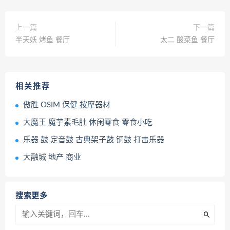
上一篇
下一篇
半天妖 烤鱼 餐厅
太二 酸菜鱼 餐厅
相关推荐
傲胜 OSIM 保健 按摩器材
大魔王 魔芋素毛肚 休闲零食 零食小吃
乐器 鼓 定音鼓 古典架子鼓 铜鼓 打击乐器
大融城 地产 商业
搜索更多