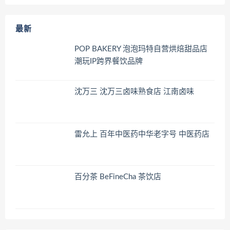
最新
POP BAKERY 泡泡玛特自营烘焙甜品店
潮玩IP跨界餐饮品牌
沈万三 沈万三卤味熟食店 江南卤味
雷允上 百年中医药中华老字号 中医药店
百分茶 BeFineCha 茶饮店