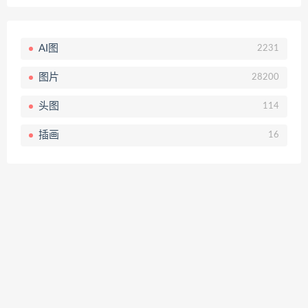
AI图
2231
图片
28200
头图
114
插画
16