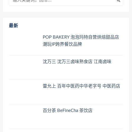
最新
POP BAKERY 泡泡玛特自营烘焙甜品店
潮玩IP跨界餐饮品牌
沈万三 沈万三卤味熟食店 江南卤味
雷允上 百年中医药中华老字号 中医药店
百分茶 BeFineCha 茶饮店