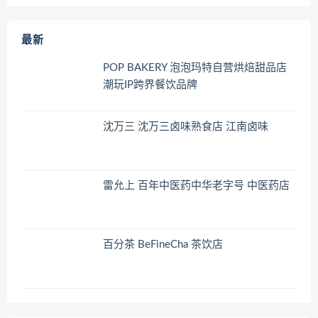
最新
POP BAKERY 泡泡玛特自营烘焙甜品店
潮玩IP跨界餐饮品牌
沈万三 沈万三卤味熟食店 江南卤味
雷允上 百年中医药中华老字号 中医药店
百分茶 BeFineCha 茶饮店