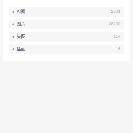
AI图
2231
图片
28200
头图
114
插画
16