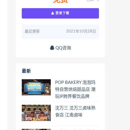
免费
登录下载
最近更新
2021年10月28日
QQ咨询
最新
POP BAKERY 泡泡玛
特自营烘焙甜品店 潮
玩IP跨界餐饮品牌
沈万三 沈万三卤味熟
食店 江南卤味