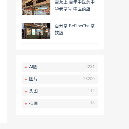
雷允上 百年中医药中
华老字号 中医药店
百分茶 BeFineCha 茶
饮店
AI图
2231
图片
28200
头图
114
插画
16