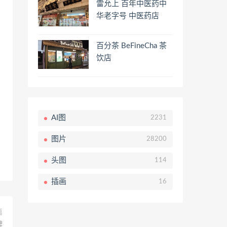
雷允上 百年中医药中
华老字号 中医药店
百分茶 BeFineCha 茶
饮店
AI图
2231
图片
28200
头图
114
插画
16
篇
牌