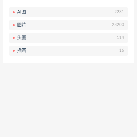
AI图
2231
图片
28200
头图
114
插画
16