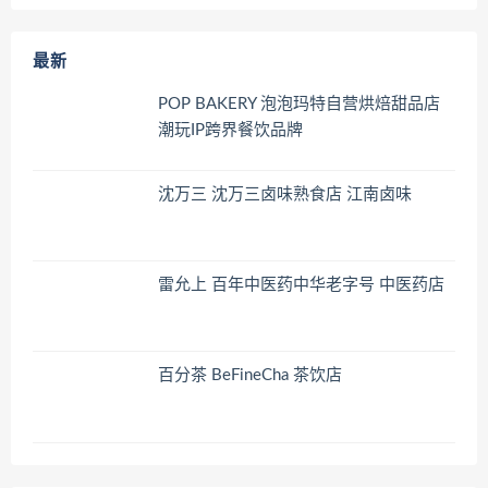
最新
POP BAKERY 泡泡玛特自营烘焙甜品店
潮玩IP跨界餐饮品牌
沈万三 沈万三卤味熟食店 江南卤味
雷允上 百年中医药中华老字号 中医药店
百分茶 BeFineCha 茶饮店