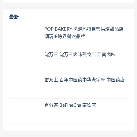
最新
POP BAKERY 泡泡玛特自营烘焙甜品店
潮玩IP跨界餐饮品牌
沈万三 沈万三卤味熟食店 江南卤味
雷允上 百年中医药中华老字号 中医药店
百分茶 BeFineCha 茶饮店