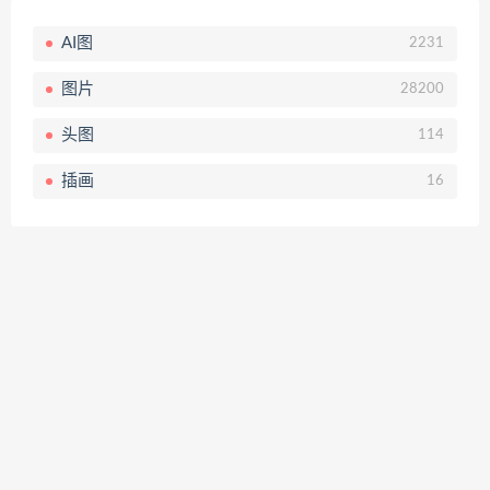
AI图
2231
图片
28200
头图
114
插画
16