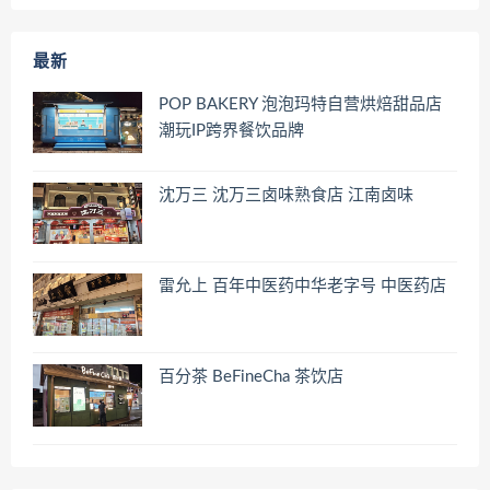
最新
POP BAKERY 泡泡玛特自营烘焙甜品店
潮玩IP跨界餐饮品牌
沈万三 沈万三卤味熟食店 江南卤味
雷允上 百年中医药中华老字号 中医药店
百分茶 BeFineCha 茶饮店