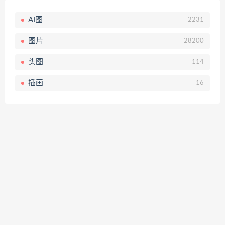
AI图
2231
图片
28200
头图
114
插画
16