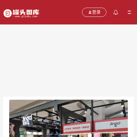
登录
镜客 jingcl 眼镜 墨镜 太阳镜
2021-10-28
分类：
图片
热度：609
评论：
0
售价：￥免费