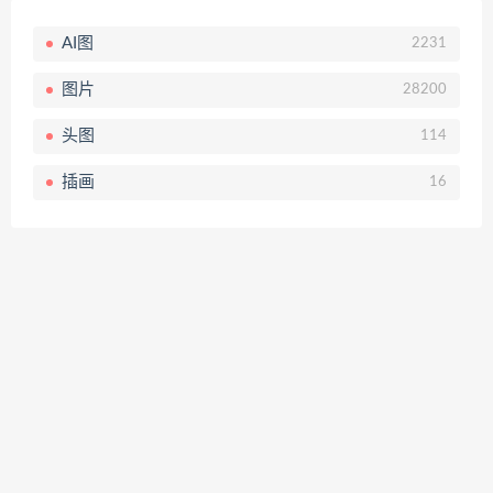
AI图
2231
图片
28200
头图
114
插画
16