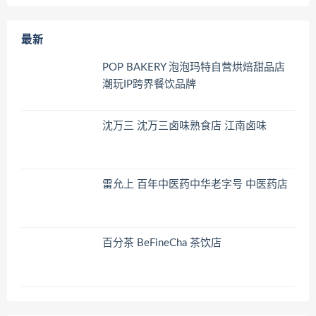
最新
POP BAKERY 泡泡玛特自营烘焙甜品店
潮玩IP跨界餐饮品牌
沈万三 沈万三卤味熟食店 江南卤味
雷允上 百年中医药中华老字号 中医药店
百分茶 BeFineCha 茶饮店