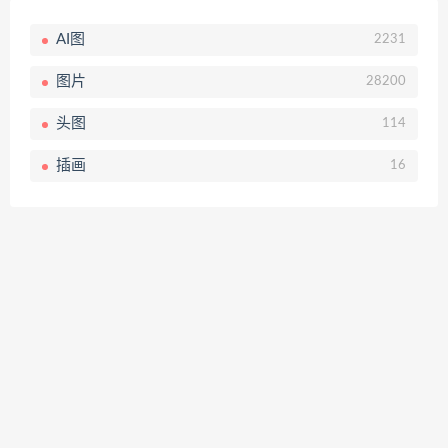
AI图
2231
图片
28200
头图
114
插画
16