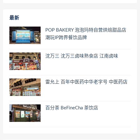
最新
POP BAKERY 泡泡玛特自营烘焙甜品店
潮玩IP跨界餐饮品牌
沈万三 沈万三卤味熟食店 江南卤味
雷允上 百年中医药中华老字号 中医药店
百分茶 BeFineCha 茶饮店