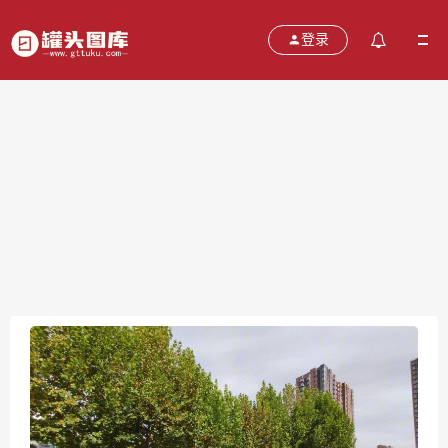
登录
望京soho
2021-10-28
分类：
图片
热度：555
评论：
0
售价：￥免费