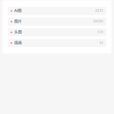
AI图
2231
图片
28200
头图
114
插画
16