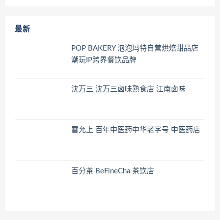
最新
POP BAKERY 泡泡玛特自营烘焙甜品店
潮玩IP跨界餐饮品牌
沈万三 沈万三卤味熟食店 江南卤味
雷允上 百年中医药中华老字号 中医药店
百分茶 BeFineCha 茶饮店