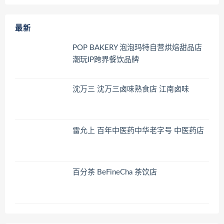
最新
POP BAKERY 泡泡玛特自营烘焙甜品店
潮玩IP跨界餐饮品牌
沈万三 沈万三卤味熟食店 江南卤味
雷允上 百年中医药中华老字号 中医药店
百分茶 BeFineCha 茶饮店