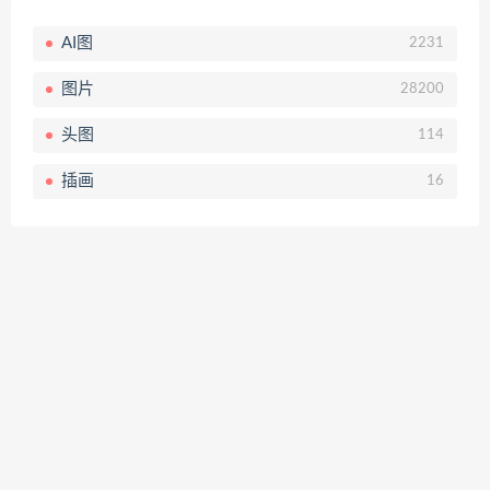
AI图
2231
图片
28200
头图
114
插画
16