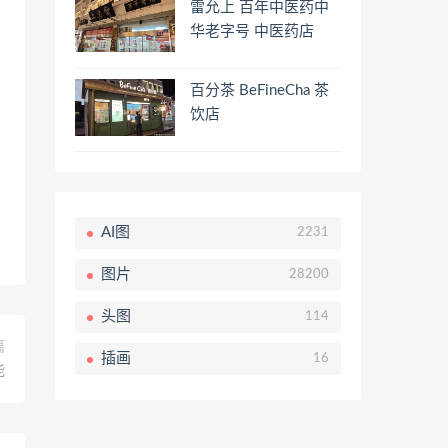
雷允上 百年中医药中
华老字号 中医药店
百分茶 BeFineCha 茶
饮店
AI图
2231
图片
28200
头图
114
篇
插画
16
能