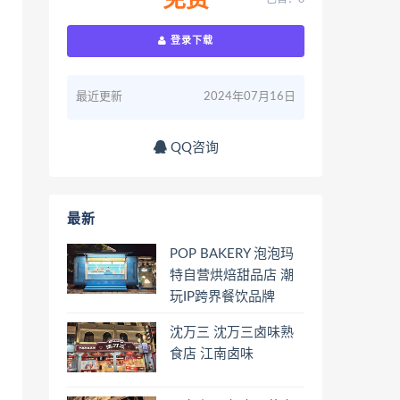
免费
登录下载
最近更新
2024年07月16日
QQ咨询
最新
POP BAKERY 泡泡玛
特自营烘焙甜品店 潮
玩IP跨界餐饮品牌
沈万三 沈万三卤味熟
食店 江南卤味