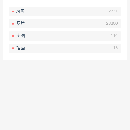
AI图
2231
图片
28200
头图
114
插画
16