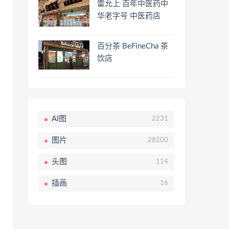
雷允上 百年中医药中
华老字号 中医药店
百分茶 BeFineCha 茶
饮店
AI图
2231
图片
28200
头图
114
插画
16