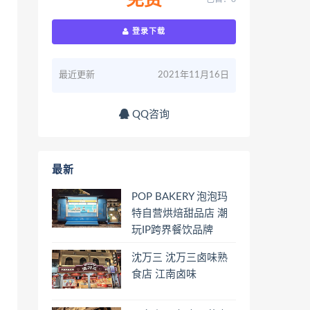
免费
登录下载
最近更新
2021年11月16日
QQ咨询
最新
POP BAKERY 泡泡玛
特自营烘焙甜品店 潮
玩IP跨界餐饮品牌
沈万三 沈万三卤味熟
食店 江南卤味