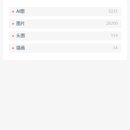
AI图
2231
图片
28200
头图
114
插画
16