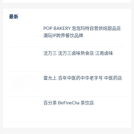
最新
POP BAKERY 泡泡玛特自营烘焙甜品店
潮玩IP跨界餐饮品牌
沈万三 沈万三卤味熟食店 江南卤味
雷允上 百年中医药中华老字号 中医药店
百分茶 BeFineCha 茶饮店