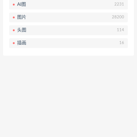
AI图
2231
图片
28200
头图
114
插画
16