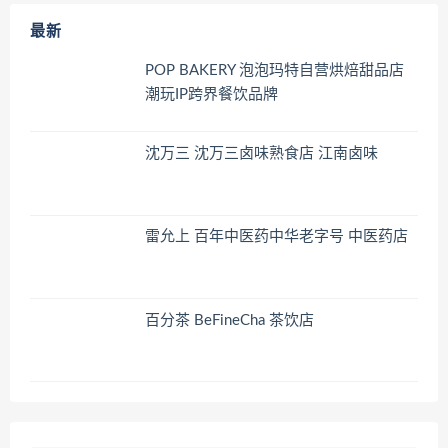
最新
POP BAKERY 泡泡玛特自营烘焙甜品店
潮玩IP跨界餐饮品牌
沈万三 沈万三卤味熟食店 江南卤味
雷允上 百年中医药中华老字号 中医药店
百分茶 BeFineCha 茶饮店