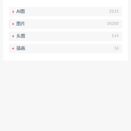
AI图
2231
图片
28200
头图
114
插画
16