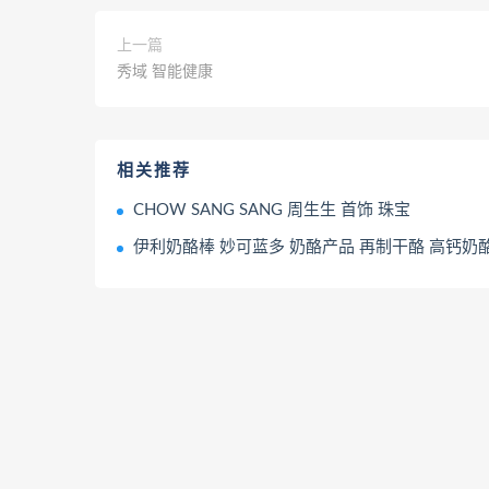
上一篇
秀域 智能健康
相关推荐
CHOW SANG SANG 周生生 首饰 珠宝
伊利奶酪棒 妙可蓝多 奶酪产品 再制干酪 高钙奶