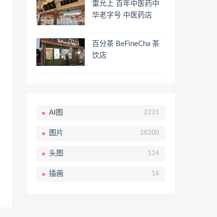
雷允上 百年中医药中
华老字号 中医药店
百分茶 BeFineCha 茶
饮店
AI图
2231
图片
28200
头图
114
插画
16