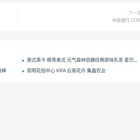
下一
中信银行 CITI
美式黑卡 椰青美式 元气森林低糖经典原味乳茶 星巴克星选拿铁咖啡饮料 饮料 饮品
酪棒
昆明花拍中心 KIFA 云南花卉 集鑫农业