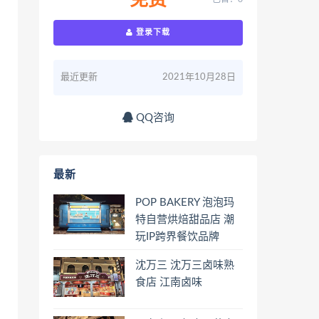
免费
登录下载
最近更新
2021年10月28日
QQ咨询
最新
POP BAKERY 泡泡玛
特自营烘焙甜品店 潮
玩IP跨界餐饮品牌
沈万三 沈万三卤味熟
食店 江南卤味