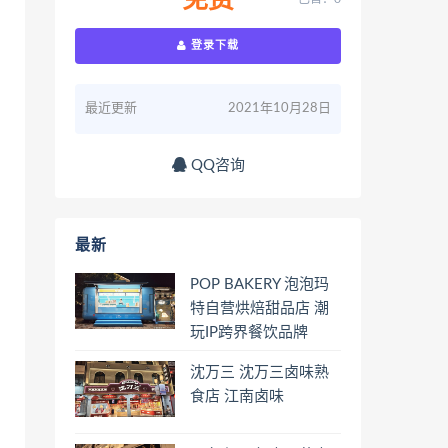
免费
登录下载
最近更新
2021年10月28日
QQ咨询
最新
POP BAKERY 泡泡玛
特自营烘焙甜品店 潮
玩IP跨界餐饮品牌
沈万三 沈万三卤味熟
食店 江南卤味