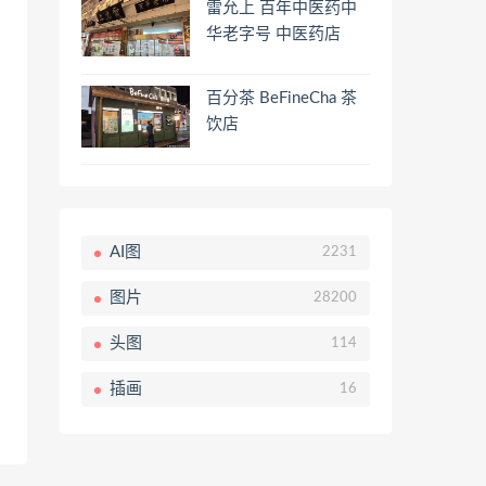
雷允上 百年中医药中
华老字号 中医药店
百分茶 BeFineCha 茶
饮店
AI图
2231
图片
28200
头图
114
插画
16