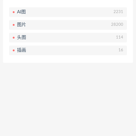
AI图
2231
图片
28200
头图
114
插画
16