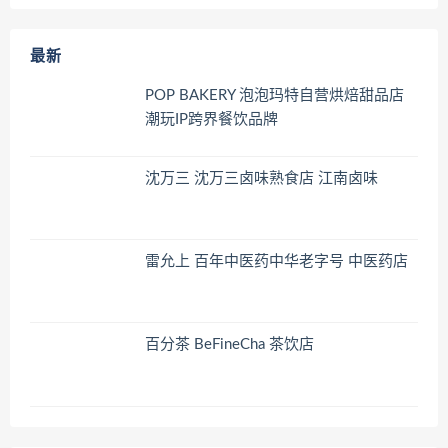
最新
POP BAKERY 泡泡玛特自营烘焙甜品店
潮玩IP跨界餐饮品牌
沈万三 沈万三卤味熟食店 江南卤味
雷允上 百年中医药中华老字号 中医药店
百分茶 BeFineCha 茶饮店