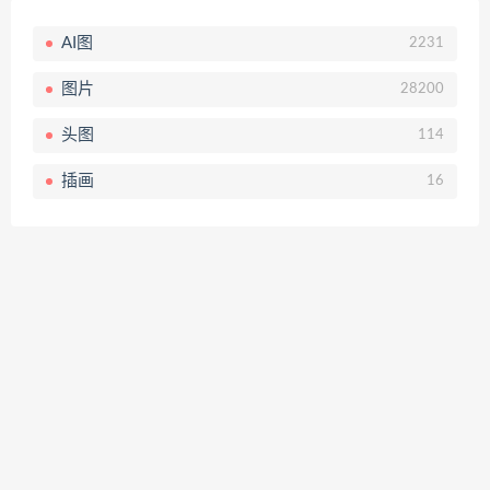
AI图
2231
图片
28200
头图
114
插画
16