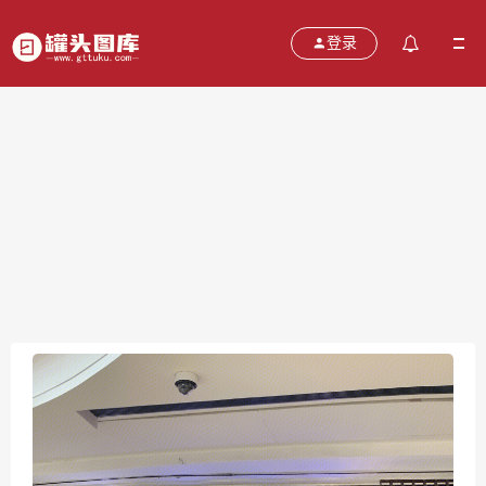
登录
凑凑 火锅
2021-10-27
分类：
图片
热度：696
评论：
0
售价：￥免费