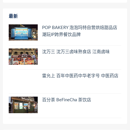
最新
POP BAKERY 泡泡玛特自营烘焙甜品店
潮玩IP跨界餐饮品牌
沈万三 沈万三卤味熟食店 江南卤味
雷允上 百年中医药中华老字号 中医药店
百分茶 BeFineCha 茶饮店