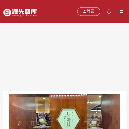
登录
水井坊 白酒
2021-10-27
分类：
图片
热度：575
评论：
0
售价：￥免费