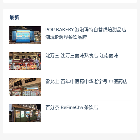
最新
POP BAKERY 泡泡玛特自营烘焙甜品店
潮玩IP跨界餐饮品牌
沈万三 沈万三卤味熟食店 江南卤味
雷允上 百年中医药中华老字号 中医药店
百分茶 BeFineCha 茶饮店