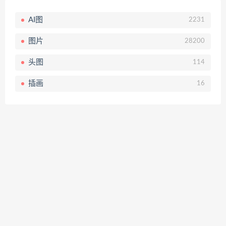
AI图
2231
图片
28200
头图
114
插画
16