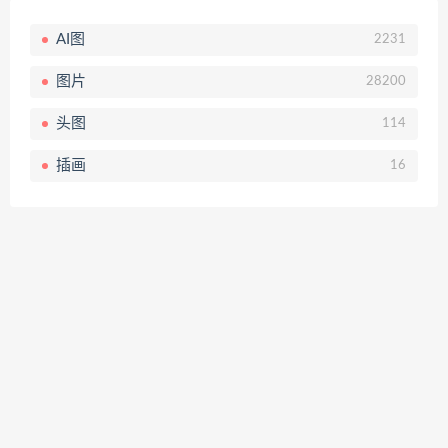
AI图
2231
图片
28200
头图
114
插画
16