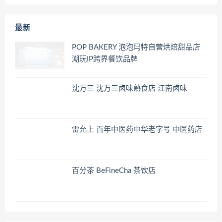
最新
POP BAKERY 泡泡玛特自营烘焙甜品店
潮玩IP跨界餐饮品牌
沈万三 沈万三卤味熟食店 江南卤味
雷允上 百年中医药中华老字号 中医药店
百分茶 BeFineCha 茶饮店