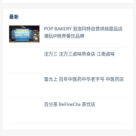
最新
POP BAKERY 泡泡玛特自营烘焙甜品店
潮玩IP跨界餐饮品牌
沈万三 沈万三卤味熟食店 江南卤味
雷允上 百年中医药中华老字号 中医药店
百分茶 BeFineCha 茶饮店