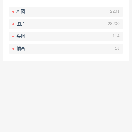
AI图
2231
图片
28200
头图
114
插画
16